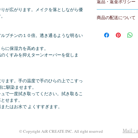
返品・返金ポリシー
ミネラルオイル、パ
香りが広がります。メイクを落としながら優
ソステアリン酸PEG
返品・交換・キャン
す。
水、ブドウ種子油
商品の配送について
返却等はお受けいた
カニナバラ果実油、
交換致します。
全ての商品をHAWA
根エキス、ハス種子
交換期限：商品到着
で、ご注文後7日以
アルブチンの１０倍。透き通るような明るい
油、ホホバ種子油、
conjuworld@gma
後１週間から２週間
オリーブ果実油、ニ
交換送料：不良品・
さらに保湿力を高めます。
葉油、ローズマリー
　　　　　それ以外
肌のくすみを抑えターンオーバーを促しま
ヘキシルグリセリン
ＢＧ、1,2-ヘキサ
【注意事項】
ペンチレングリコー
以下の場合は、破損
シエタノール
換を承る事かできま
取ります。手の温度で手のひらの上でこすっ
・商品のお届けから
顔に馴染ませます。
<使用順序>
場合
シュで一度拭き取ってください。拭き取るこ
クレンジング→石鹸
・1度でもご使用にな
落とせます。
→リフティングクリ
・お客様の責任下で
またはお水で よくすすぎます。
スク（毎日〜週１回
ご注文者ご本人様以
人様以外へのお届け
入として取り扱いま
Mail : 
© Copyright AiR CREATE INC. All right reserved