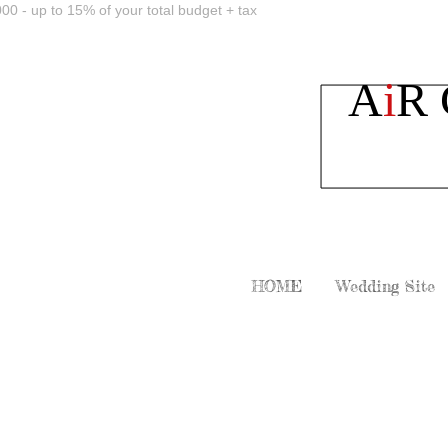
00 - up to 15% of your total budget + tax
A
i
R
HOME
Wedding Site