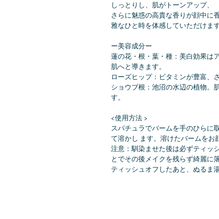
しっとりし、肌がトーンアップ、
さらに魅惑の高貴な香りが顔中に
雅なひと時を体感していただけま
ー美容成分ー
蓮の花・根・葉・種：美白効果は
肌へと導きます。
ローズヒップ：ビタミンが豊富、
ショウブ根：池沼の水辺の植物。
す。
<使用方法 >
スパチュラでバームを手のひらに
て溶かし ます。溶けたバームをお
注意：馴染ませた後は必ずティッ
とでその後メイクを残らず綺麗に
ティッシュオフしたあと、ぬるま湯