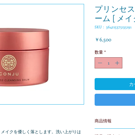
プリンセス
ーム [ メイ
SKU： 364215375135191
価
￥6,500
格
数量
*
カ
商品情報
。メイクを優しく落とします。洗い上がりは
 [成分]